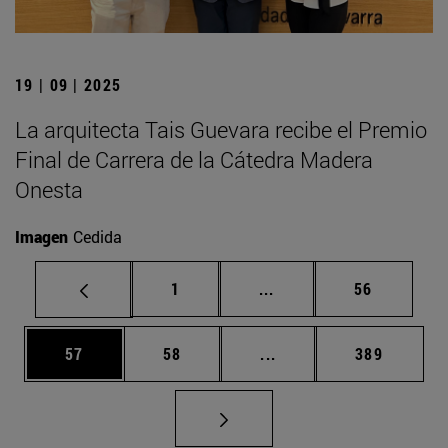
19 | 09 | 2025
La arquitecta Tais Guevara recibe el Premio
Final de Carrera de la Cátedra Madera
Onesta
Imagen
Cedida
Página
Páginas intermedias Us
Página
1
...
56
Página
Página
Páginas intermedias U
Página
57
58
...
389