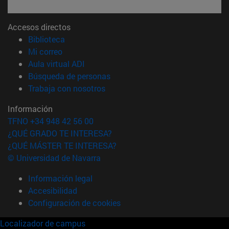
Accesos directos
(abre en nueva ventana)
Biblioteca
(abre en nueva ventana)
Mi correo
(abre en nueva ventana)
Aula virtual ADI
(abre en nueva ventana)
Búsqueda de personas
(abre en nueva ventana)
Trabaja con nosotros
Información
TFNO +34 948 42 56 00
¿QUÉ GRADO TE INTERESA?
¿QUÉ MÁSTER TE INTERESA?
© Universidad de Navarra
Información legal
Accesibilidad
Configuración de cookies
Localizador de campus