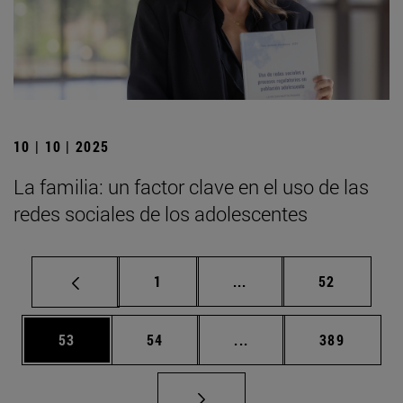
10 | 10 | 2025
La familia: un factor clave en el uso de las
redes sociales de los adolescentes
Página
Páginas intermedias Us
Página
1
...
52
Página
Página
Páginas intermedias U
Página
53
54
...
389