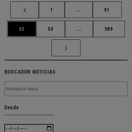
Página
Páginas intermedias Us
Página
1
...
51
Página
Página
Páginas intermedias U
Página
52
53
...
389
BUSCADOR NOTICIAS
Desde