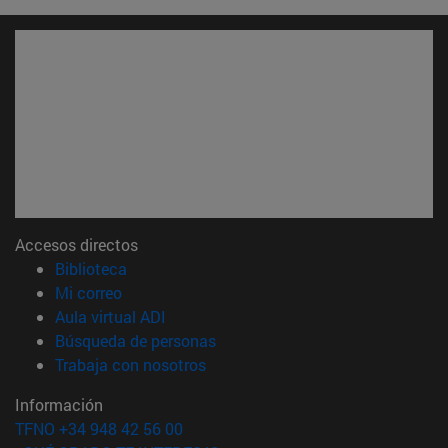
Accesos directos
(abre en nueva ventana)
Biblioteca
(abre en nueva ventana)
Mi correo
(abre en nueva ventana)
Aula virtual ADI
(abre en nueva ventana)
Búsqueda de personas
(abre en nueva ventana)
Trabaja con nosotros
Información
TFNO +34 948 42 56 00