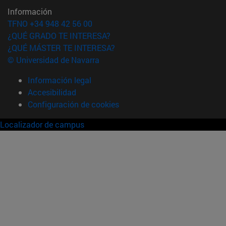
Información
TFNO +34 948 42 56 00
¿QUÉ GRADO TE INTERESA?
¿QUÉ MÁSTER TE INTERESA?
© Universidad de Navarra
Información legal
Accesibilidad
Configuración de cookies
Localizador de campus