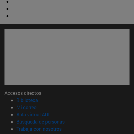
Accesos directos
(abre en nueva ventana)
Biblioteca
(abre en nueva ventana)
Mi correo
(abre en nueva ventana)
Aula virtual ADI
(abre en nueva ventana)
Búsqueda de personas
(abre en nueva ventana)
Trabaja con nosotros