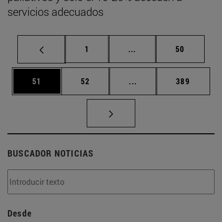
servicios adecuados
Página
Páginas intermedias Us
Página
1
...
50
Página
Página
Páginas intermedias U
Página
51
52
...
389
BUSCADOR NOTICIAS
Desde