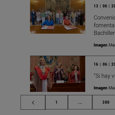
13 | 06 | 
Convenio
fomentar
Bachille
Imagen
Man
16 | 06 | 
“Si hay 
Imagen
Man
Página
Páginas intermed
Págin
1
...
380