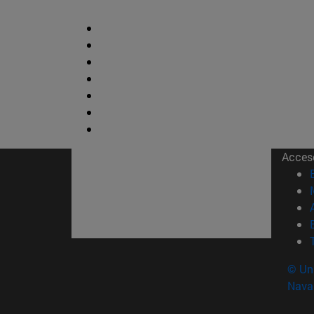
Acces
© Uni
Nava