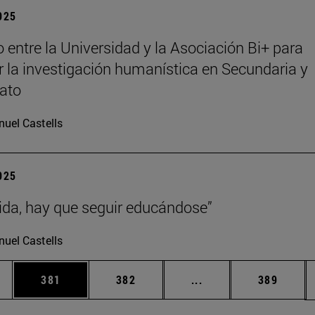
2025
 entre la Universidad y la Asociación Bi+ para
 la investigación humanística en Secundaria y
rato
uel Castells
2025
vida, hay que seguir educándose”
uel Castells
ias Use TAB para desplazarse.
a
Página
Página
Páginas intermedias 
Página
381
382
...
389