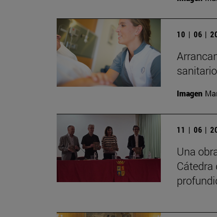
10 | 06 | 
Arrancan
sanitari
Imagen
Man
11 | 06 | 
Una obra
Cátedra 
profundi