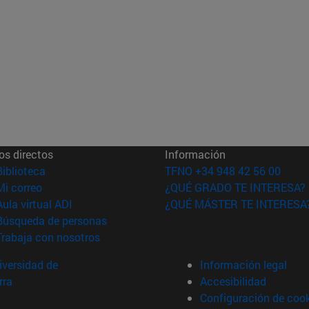
os directos
Información
(abre en nueva ventana)
Biblioteca
TFNO +34 948 42 56 00
(abre en nueva ventana)
Mi correo
¿QUÉ GRADO TE INTERESA?
(abre en nueva ventana)
Aula virtual ADI
¿QUÉ MÁSTER TE INTERESA
(abre en nueva ventana)
Búsqueda de personas
(abre en nueva ventana)
Trabaja con nosotros
versidad de
Información legal
rra
Accesibilidad
Configuración de coo