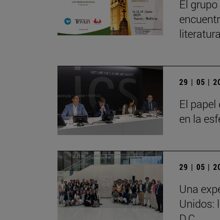
El grupo
encuentr
literatu
29 | 05 | 
El papel 
en la es
29 | 05 | 
Una expe
Unidos: 
D.C.