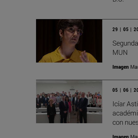
29 | 05 | 
Segunda 
MUN
Imagen
Man
05 | 06 | 
Icíar As
académic
con nues
Imagen
Man