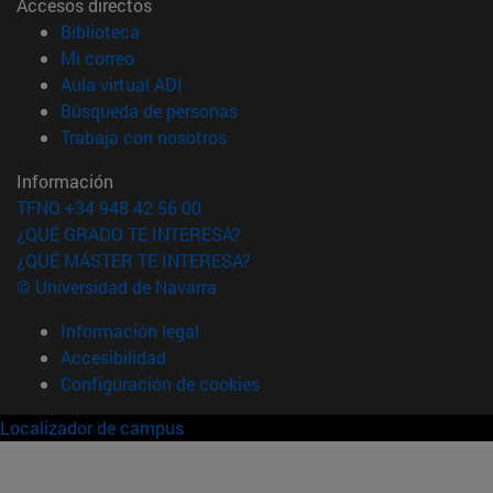
Accesos directos
(abre en nueva ventana)
Biblioteca
(abre en nueva ventana)
Mi correo
(abre en nueva ventana)
Aula virtual ADI
(abre en nueva ventana)
Búsqueda de personas
(abre en nueva ventana)
Trabaja con nosotros
Información
TFNO +34 948 42 56 00
¿QUÉ GRADO TE INTERESA?
¿QUÉ MÁSTER TE INTERESA?
© Universidad de Navarra
Información legal
Accesibilidad
Configuración de cookies
Localizador de campus