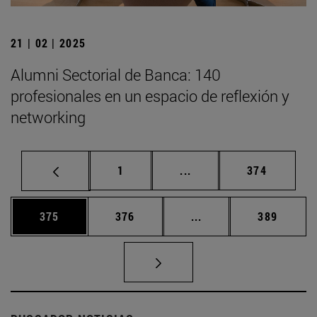
21 | 02 | 2025
Alumni Sectorial de Banca: 140
profesionales en un espacio de reflexión y
networking
Página
Páginas intermedias Us
Página
1
...
374
Página
Página
Páginas intermedias 
Página
375
376
...
389