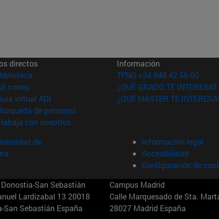
os directos
Información
(abre en nueva ventana)
Biblioteca
TFNO +34 948 42 56 00
(abre en nueva ventana)
Mi correo
¿QUÉ GRADO TE INTERESA?
(abre en nueva ventana)
Aula virtual ADI
¿QUÉ MÁSTER TE INTERESA
(abre en nueva ventana)
Búsqueda de personas
(abre en nueva ventana)
Trabaja con nosotros
versidad de
Información legal
rra
Accesibilidad
Configuración de coo
Donostia-San Sebastián
Campus Madrid
anuel Lardizabal 13 20018
Calle Marquesado de Sta. Marta
a-San Sebastián España
28027 Madrid España