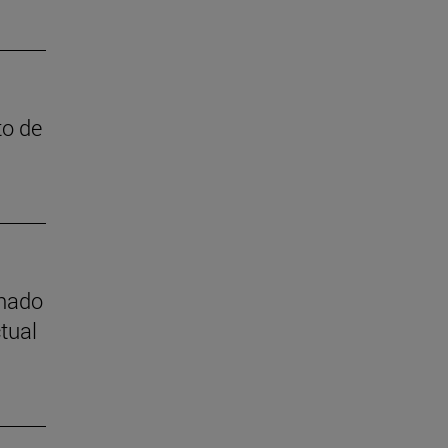
to de
mnado
tual