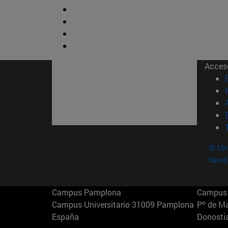
Acces
© Uni
Nava
Campus Pamplona
Campus 
Campus Universitario 31009 Pamplona
Pº de M
España
Donosti