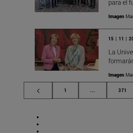
para el 
Imagen
Man
15 | 11 | 
La Unive
formarán
Imagen
Man
Página
Páginas intermed
Págin
1
...
371