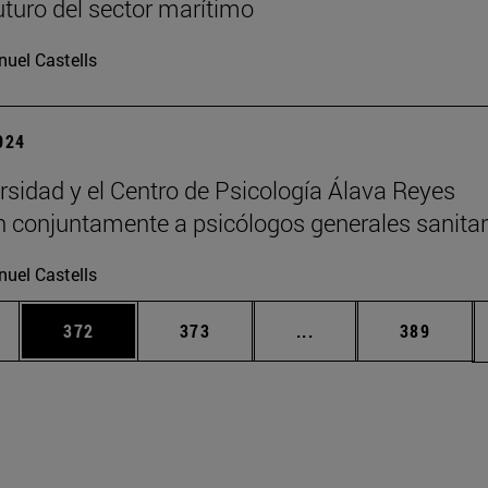
futuro del sector marítimo
uel Castells
2024
rsidad y el Centro de Psicología Álava Reyes
 conjuntamente a psicólogos generales sanitar
uel Castells
ias Use TAB para desplazarse.
a
Página
Página
Páginas intermedias 
Página
372
373
...
389