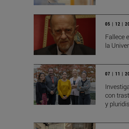
05 | 12 | 
Fallece e
la Unive
07 | 11 | 
Investig
con tras
y plurid