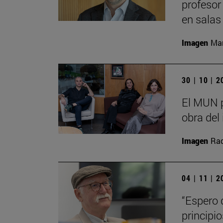
profesor
en salas
Imagen
Man
30 | 10 | 
El MUN p
obra del 
Imagen
Raq
04 | 11 | 
“Espero 
principi