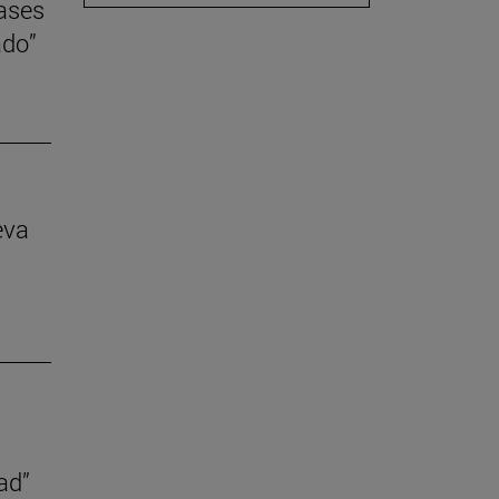
lases
ado”
eva
ad”