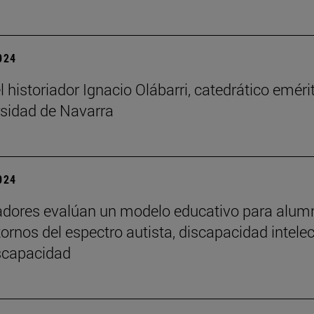
2024
l historiador Ignacio Olábarri, catedrático eméri
rsidad de Navarra
2024
adores evalúan un modelo educativo para alu
tornos del espectro autista, discapacidad intelec
iscapacidad