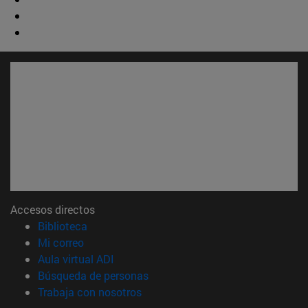
Accesos directos
(abre en nueva ventana)
Biblioteca
(abre en nueva ventana)
Mi correo
(abre en nueva ventana)
Aula virtual ADI
(abre en nueva ventana)
Búsqueda de personas
(abre en nueva ventana)
Trabaja con nosotros