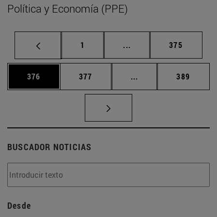
Política y Economía (PPE)
Página
Páginas intermedias Us
Página
1
...
375
Página
Página
Páginas intermedias 
Página
376
377
...
389
BUSCADOR NOTICIAS
Desde