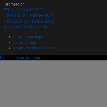
Información
TFNO +34 948 42 56 00
¿QUÉ GRADO TE INTERESA?
¿QUÉ MÁSTER TE INTERESA?
© Universidad de Navarra
Información legal
Accesibilidad
Configuración de cookies
Localizador de campus