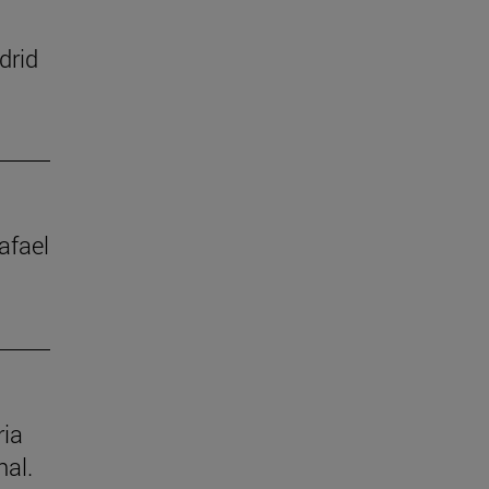
drid
afael
ria
nal.