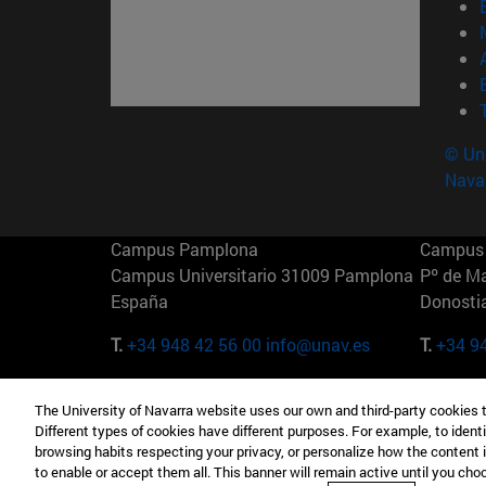
© Uni
Nava
Campus Pamplona
Campus 
Campus Universitario 31009 Pamplona
Pº de M
España
Donosti
T.
+34 948 42 56 00
info@unav.es
T.
+34 9
Campus Madrid (IESE)
Campus 
The University of Navarra website uses our own and third-party cookies 
Camino del Cerro Águila 3 28023
165 W 5
Different types of cookies have different purposes. For example, to identi
Madrid España
EE.UU
browsing habits respecting your privacy, or personalize how the content 
to enable or accept them all. This banner will remain active until you ch
T.
+34 912 11 30 00
T.
+1 64