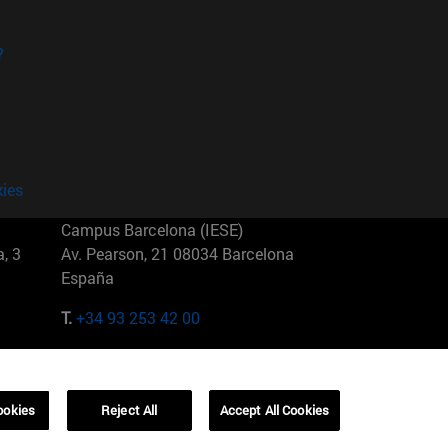
?
kies
Campus Barcelona (IESE)
, 3
Av. Pearson, 21 08034 Barcelona
España
T.
+34 93 253 42 00
Campus Sao Paulo (IESE)
5
Rua Martiniano de Carvalho, 573
01321001 Bela Vista Brasil
ookies
Reject All
Accept All Cookies
T.
+55 11 3177-8300