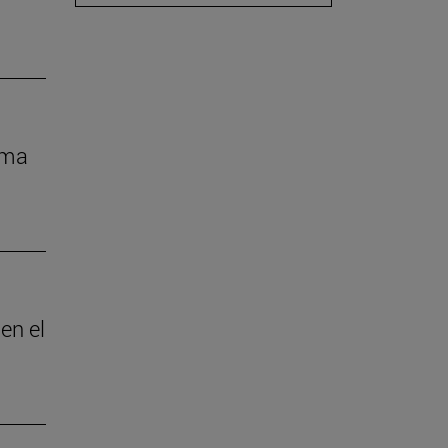
rma
en el