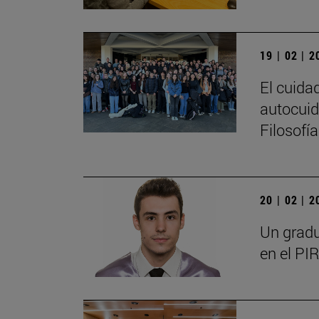
19 | 02 | 
El cuida
autocuid
Filosofí
20 | 02 | 
Un gradu
en el PIR