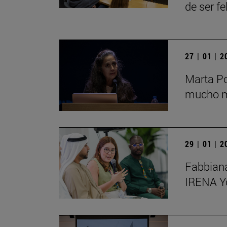
de ser fe
27 | 01 | 
Marta Po
mucho má
29 | 01 | 
Fabbiana
IRENA Y