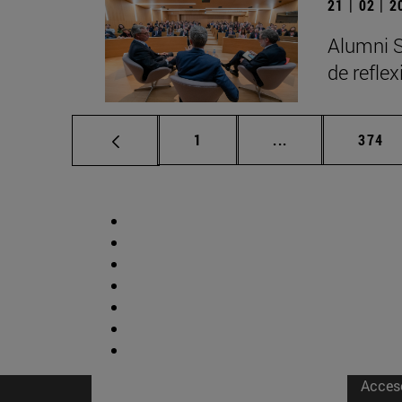
21 | 02 | 
Alumni S
de refle
Página
Páginas intermed
Págin
1
...
374
Acces