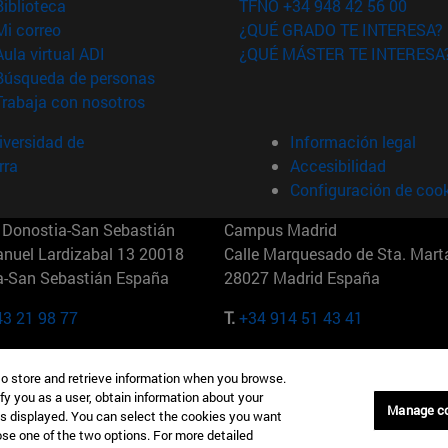
(abre en nueva ventana)
Biblioteca
TFNO +34 948 42 56 00
(abre en nueva ventana)
Mi correo
¿QUÉ GRADO TE INTERESA?
(abre en nueva ventana)
Aula virtual ADI
¿QUÉ MÁSTER TE INTERESA
(abre en nueva ventana)
Búsqueda de personas
(abre en nueva ventana)
Trabaja con nosotros
versidad de
Información legal
rra
Accesibilidad
Configuración de coo
Donostia-San Sebastián
Campus Madrid
anuel Lardizabal 13 20018
Calle Marquesado de Sta. Marta
a-San Sebastián España
28027 Madrid España
43 21 98 77
T.
+34 914 51 43 41
Nueva York (IESE)
Campus Munich (IESE)
to store and retrieve information when you browse.
7th St 10019-2201 Nueva York
Maria-Theresia-Straße 15 8167
fy you as a user, obtain information about your
Múnich Alemania
Manage c
is displayed. You can select the cookies you want
oose one of the two options. For more detailed
6 346 8850
T.
+49 89 24209790