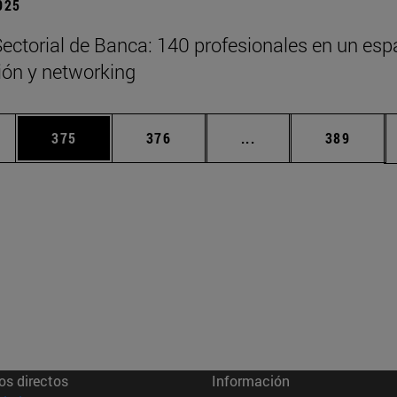
2025
ectorial de Banca: 140 profesionales en un esp
xión y networking
ias Use TAB para desplazarse.
a
Página
Página
Páginas intermedias 
Página
375
376
...
389
os directos
Información