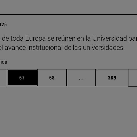
2025
 de toda Europa se reúnen en la Universidad pa
el avance institucional de las universidades
ida
edias Use TAB para desplazarse.
ina
Página
Página
Páginas intermedias Us
Página
67
68
...
389