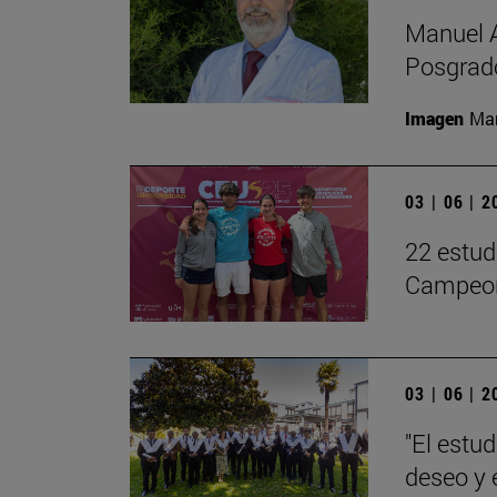
Manuel A
Posgrado
Imagen
Man
03 | 06 | 
22 estud
Campeon
03 | 06 | 
"El estu
deseo y 