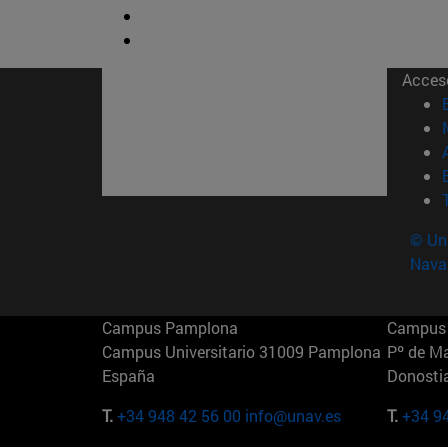
Acces
© Uni
Nava
Campus Pamplona
Campus 
Campus Universitario 31009 Pamplona
Pº de M
España
Donosti
T.
+34 948 42 56 00
info@unav.es
T.
+34 9