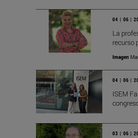
04 | 06 | 
La profe
recurso 
Imagen
Man
04 | 06 | 
ISEM Fas
congreso
03 | 06 | 