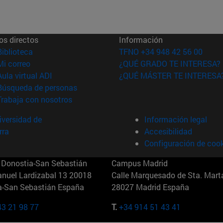
os directos
Información
(abre en nueva ventana)
Biblioteca
TFNO +34 948 42 56 00
(abre en nueva ventana)
Mi correo
¿QUÉ GRADO TE INTERESA?
(abre en nueva ventana)
Aula virtual ADI
¿QUÉ MÁSTER TE INTERESA
(abre en nueva ventana)
Búsqueda de personas
(abre en nueva ventana)
Trabaja con nosotros
versidad de
Información legal
rra
Accesibilidad
Configuración de coo
Donostia-San Sebastián
Campus Madrid
anuel Lardizabal 13 20018
Calle Marquesado de Sta. Marta
a-San Sebastián España
28027 Madrid España
43 21 98 77
T.
+34 914 51 43 41