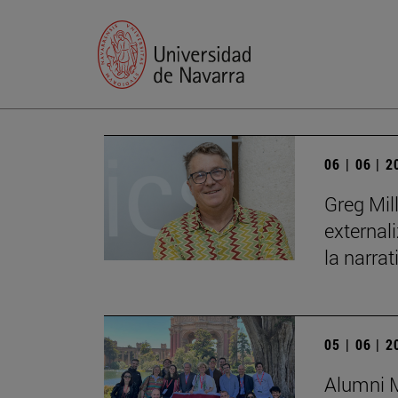
06 | 06 | 
Greg Mil
external
la narrat
05 | 06 | 
Alumni M