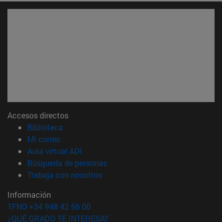
Accesos directos
(abre en nueva ventana)
Biblioteca
(abre en nueva ventana)
Mi correo
(abre en nueva ventana)
Aula virtual ADI
(abre en nueva ventana)
Búsqueda de personas
(abre en nueva ventana)
Trabaja con nosotros
Información
TFNO +34 948 42 56 00
¿QUÉ GRADO TE INTERESA?