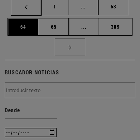
Página
Páginas intermedias Us
Página
1
...
63
Página
Página
Páginas intermedias U
Página
64
65
...
389
BUSCADOR NOTICIAS
Desde