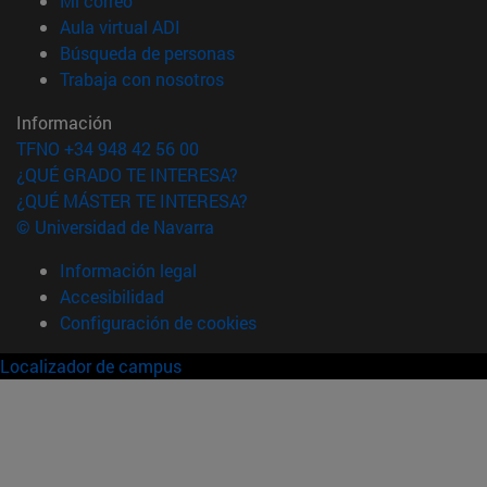
Mi correo
(abre en nueva ventana)
Aula virtual ADI
(abre en nueva ventana)
Búsqueda de personas
(abre en nueva ventana)
Trabaja con nosotros
Información
TFNO +34 948 42 56 00
¿QUÉ GRADO TE INTERESA?
¿QUÉ MÁSTER TE INTERESA?
© Universidad de Navarra
Información legal
Accesibilidad
Configuración de cookies
Localizador de campus