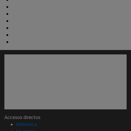
Accesos directos
(abre en nueva ventana)
Biblioteca
(abre en nueva ventana)