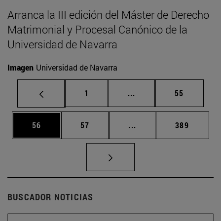
Arranca la III edición del Máster de Derecho
Matrimonial y Procesal Canónico de la
Universidad de Navarra
Imagen
Universidad de Navarra
Página
Páginas intermedias Us
Página
1
...
55
Página
Página
Páginas intermedias U
Página
56
57
...
389
BUSCADOR NOTICIAS