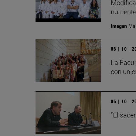
Modifica
nutrient
Imagen
Man
06 | 10 | 
La Facul
con un e
06 | 10 | 
“El sace