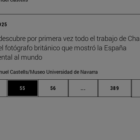
2025
escubre por primera vez todo el trabajo de Cha
 el fotógrafo británico que mostró la España
tal al mundo
uel Castells/Museo Universidad de Navarra
edias Use TAB para desplazarse.
ina
Página
Página
Páginas intermedias Us
Página
55
56
...
389