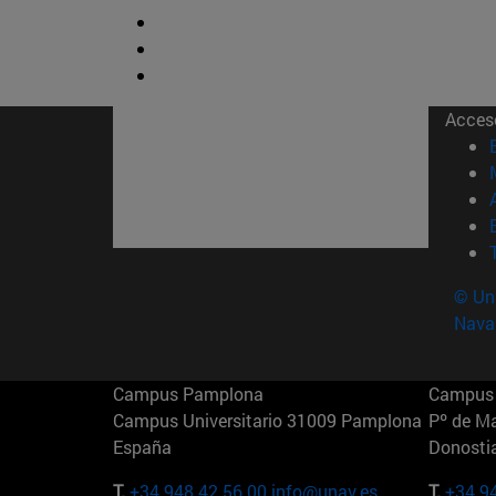
Acces
© Uni
Nava
Campus Pamplona
Campus 
Campus Universitario 31009 Pamplona
Pº de M
España
Donosti
T.
+34 948 42 56 00
info@unav.es
T.
+34 9