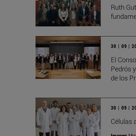
Ruth Guti
fundamen
30 | 09 | 
El Conso
Pedrós y
de los 
30 | 09 | 
Células 
Imagen
Man