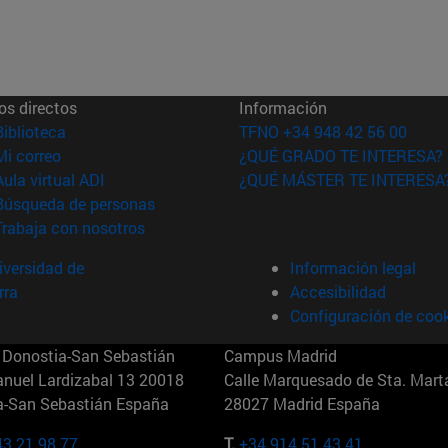
os directos
Información
(abre en nueva ventana)
Biblioteca
TFNO +34 948 42 56 00
(abre en nueva ventana)
Mi correo
¿QUÉ GRADO TE INTERESA?
(abre en nueva ventana)
Aula virtual ADI
¿QUÉ MÁSTER TE INTERESA
(abre en nueva ventana)
Búsqueda de personas
(abre en nueva ventana)
Trabaja con nosotros
versidad de
Información legal
rra
Accesibilidad
Configuración de coo
Donostia-San Sebastián
Campus Madrid
anuel Lardizabal 13 20018
Calle Marquesado de Sta. Marta
a-San Sebastián España
28027 Madrid España
43 21 98 77
T.
+34 914 51 43 41