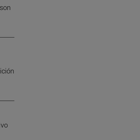
 son
ición
ivo