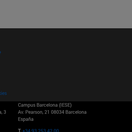
?
kies
Campus Barcelona (IESE)
, 3
Av. Pearson, 21 08034 Barcelona
España
T.
+34 93 253 42 00