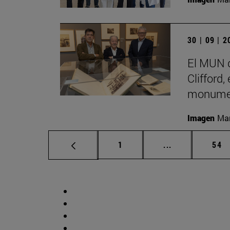
30 | 09 | 
El MUN d
Clifford,
monumen
Imagen
Man
Página
Páginas interm
Pág
1
...
54