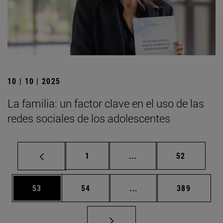
10 | 10 | 2025
La familia: un factor clave en el uso de las
redes sociales de los adolescentes
Página
Páginas intermedias Us
Página
1
...
52
Página
Página
Páginas intermedias U
Página
53
54
...
389