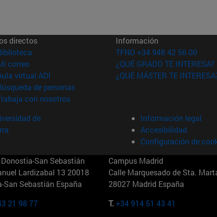
os directos
Información
(abre en nueva ventana)
Biblioteca
TFNO +34 948 42 56 00
(abre en nueva ventana)
Mi correo
¿QUÉ GRADO TE INTERESA?
(abre en nueva ventana)
Aula virtual ADI
¿QUÉ MÁSTER TE INTERESA
(abre en nueva ventana)
Búsqueda de personas
(abre en nueva ventana)
Trabaja con nosotros
versidad de
Información legal
rra
Accesibilidad
Configuración de coo
Donostia-San Sebastián
Campus Madrid
anuel Lardizabal 13 20018
Calle Marquesado de Sta. Marta
a-San Sebastián España
28027 Madrid España
43 21 98 77
T.
+34 914 51 43 41