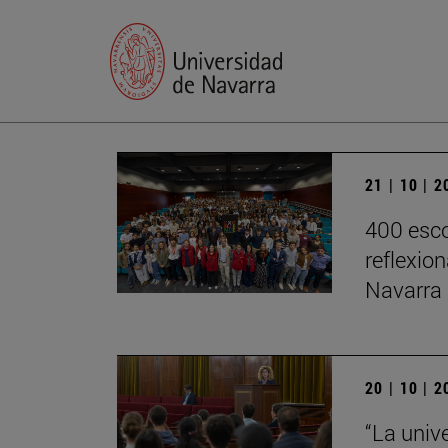
21 | 10 | 
400 esco
reflexio
Navarra
20 | 10 | 
“La univ