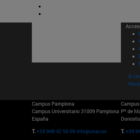
Acces
© Uni
Nava
Campus Pamplona
Campus 
Campus Universitario 31009 Pamplona
Pº de M
España
Donosti
T.
+34 948 42 56 00
info@unav.es
T.
+34 9