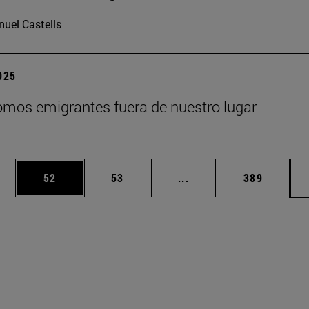
uel Castells
2025
mos emigrantes fuera de nuestro lugar
edias Use TAB para desplazarse.
ina
Página
Página
Páginas intermedias Us
Página
52
53
...
389