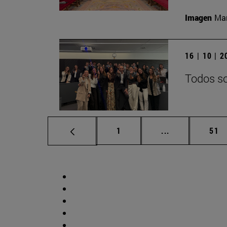
Imagen
Man
16 | 10 | 
Todos so
Página
Páginas interm
Pág
1
...
51