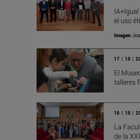
IA+Igual
el uso ét
Imagen
Jos
17 | 10 | 
El Museo
talleres
16 | 10 | 
La Facul
de la XX