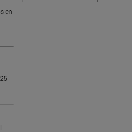
os en
–25
l