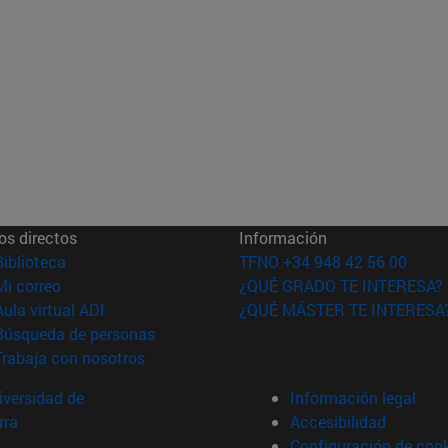
os directos
Información
(abre en nueva ventana)
Biblioteca
TFNO +34 948 42 56 00
(abre en nueva ventana)
Mi correo
¿QUÉ GRADO TE INTERESA?
(abre en nueva ventana)
Aula virtual ADI
¿QUÉ MÁSTER TE INTERESA
(abre en nueva ventana)
Búsqueda de personas
(abre en nueva ventana)
Trabaja con nosotros
versidad de
Información legal
rra
Accesibilidad
Configuración de coo