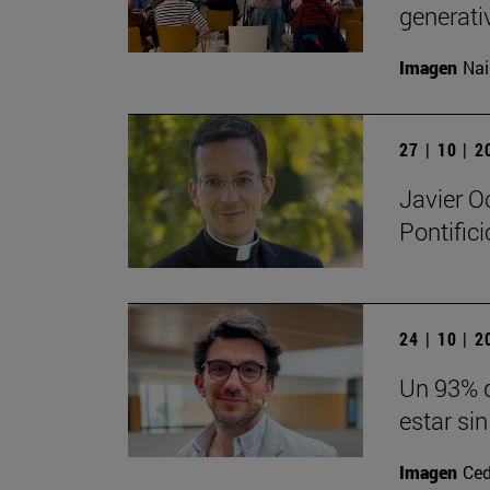
generati
Imagen
Nai
27 | 10 | 
Javier O
Pontific
24 | 10 | 
Un 93% d
estar sin
Imagen
Ced