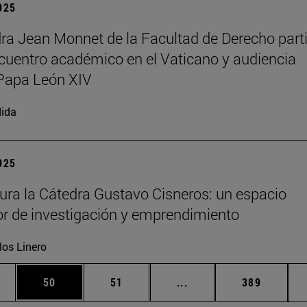
2025
ra Jean Monnet de la Facultad de Derecho part
cuentro académico en el Vaticano y audiencia
Papa León XIV
ida
2025
ura la Cátedra Gustavo Cisneros: un espacio
r de investigación y emprendimiento
los Linero
edias Use TAB para desplazarse.
ina
Página
Página
Páginas intermedias Us
Página
50
51
...
389