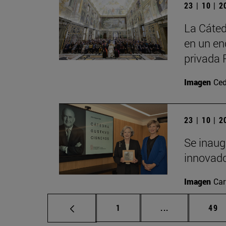
23 | 10 | 
La Cáted
en un en
privada 
Imagen
Ced
23 | 10 | 
Se inaug
innovado
Imagen
Car
Página
Páginas interm
Pág
1
...
49