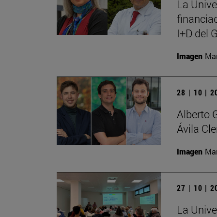
La Unive
financia
I+D del 
Imagen
Man
28 | 10 | 
Alberto 
Ávila Cl
Imagen
Man
27 | 10 | 
La Univer