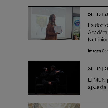
24 | 10 | 
La doct
Académi
Nutrición
Imagen
Ced
24 | 10 | 
El MUN p
apuesta 