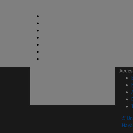
Acces
© Uni
Nava