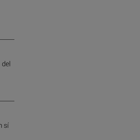
 del
 sí