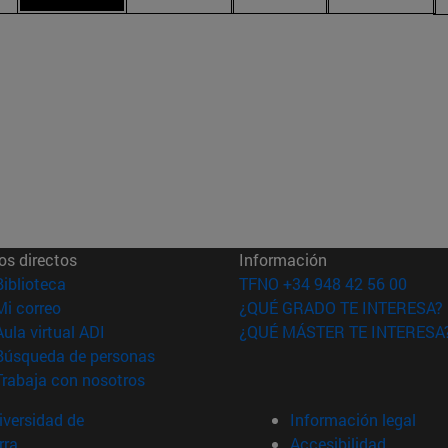
os directos
Información
(abre en nueva ventana)
Biblioteca
TFNO +34 948 42 56 00
(abre en nueva ventana)
Mi correo
¿QUÉ GRADO TE INTERESA?
(abre en nueva ventana)
Aula virtual ADI
¿QUÉ MÁSTER TE INTERESA
(abre en nueva ventana)
Búsqueda de personas
(abre en nueva ventana)
Trabaja con nosotros
versidad de
Información legal
rra
Accesibilidad