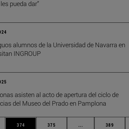
les pueda dar”
2024
guos alumnos de la Universidad de Navarra en
isitan INGROUP
2025
onas asisten al acto de apertura del ciclo de
cias del Museo del Prado en Pamplona
ias Use TAB para desplazarse.
a
Página
Página
Páginas intermedias 
Página
374
375
...
389