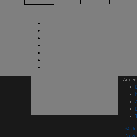
Acces
© Uni
Nava