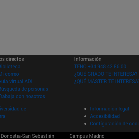
os directos
Información
(abre en nueva ventana)
Biblioteca
TFNO +34 948 42 56 00
(abre en nueva ventana)
Mi correo
¿QUÉ GRADO TE INTERESA?
(abre en nueva ventana)
Aula virtual ADI
¿QUÉ MÁSTER TE INTERESA
(abre en nueva ventana)
Búsqueda de personas
(abre en nueva ventana)
Trabaja con nosotros
versidad de
Información legal
rra
Accesibilidad
Configuración de coo
Donostia-San Sebastián
Campus Madrid