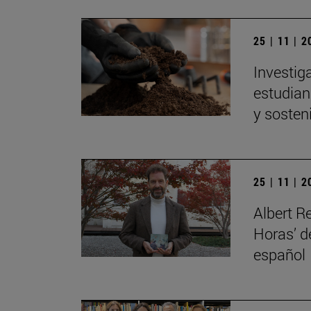
25 | 11 | 
Investig
estudian 
y sosten
25 | 11 | 
Albert R
Horas’ d
español