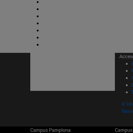
Acces
© Uni
Nava
Campus Pamplona
Campus 