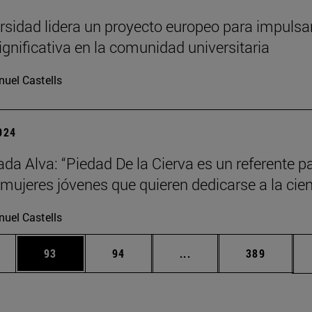
rsidad lidera un proyecto europeo para impulsar
ignificativa en la comunidad universitaria
uel Castells
2024
da Alva: “Piedad De la Cierva es un referente p
ujeres jóvenes que quieren dedicarse a la cien
uel Castells
edias Use TAB para desplazarse.
ina
Página
Página
Páginas intermedias Us
Página
93
94
...
389