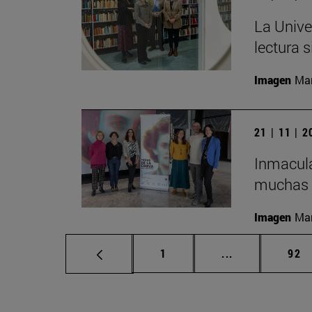
La Unive
lectura s
Imagen
Man
21 | 11 | 
Inmacula
muchas m
Imagen
Man
Página
Páginas interm
Pág
1
...
92