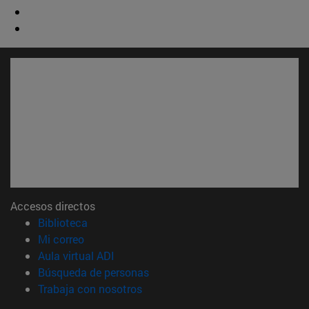
Accesos directos
(abre en nueva ventana)
Biblioteca
(abre en nueva ventana)
Mi correo
(abre en nueva ventana)
Aula virtual ADI
(abre en nueva ventana)
Búsqueda de personas
(abre en nueva ventana)
Trabaja con nosotros