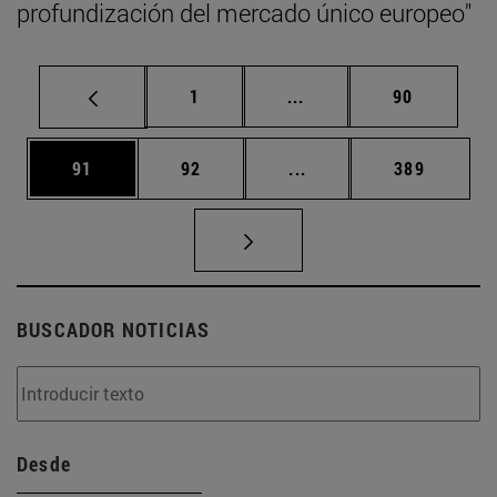
profundización del mercado único europeo"
Página
Páginas intermedias Us
Página
1
...
90
Página
Página
Páginas intermedias U
Página
91
92
...
389
BUSCADOR NOTICIAS
Desde