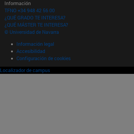
Información
TFNO +34 948 42 56 00
¿QUÉ GRADO TE INTERESA?
¿QUÉ MÁSTER TE INTERESA?
© Universidad de Navarra
Información legal
Accesibilidad
Configuración de cookies
Localizador de campus