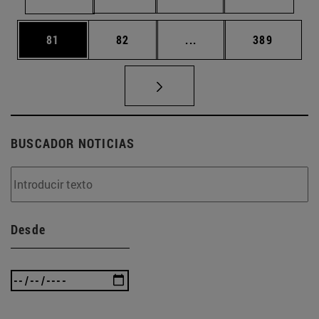
Página
Página
Páginas intermedias U
Página
81
82
...
389
BUSCADOR NOTICIAS
Desde