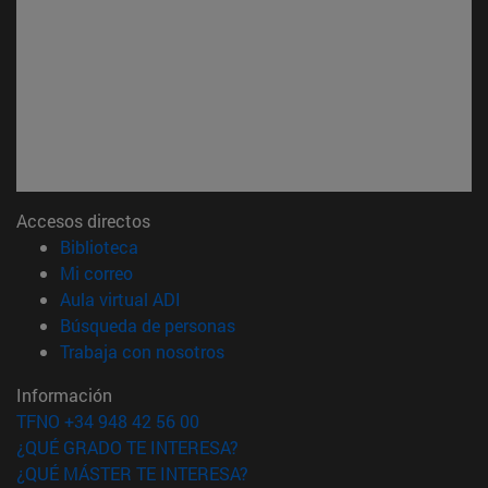
Accesos directos
(abre en nueva ventana)
Biblioteca
(abre en nueva ventana)
Mi correo
(abre en nueva ventana)
Aula virtual ADI
(abre en nueva ventana)
Búsqueda de personas
(abre en nueva ventana)
Trabaja con nosotros
Información
TFNO +34 948 42 56 00
¿QUÉ GRADO TE INTERESA?
¿QUÉ MÁSTER TE INTERESA?