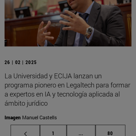
26 | 02 | 2025
La Universidad y ECIJA lanzan un
programa pionero en Legaltech para formar
a expertos en IA y tecnología aplicada al
ámbito jurídico
Imagen
Manuel Castells
Página
Páginas intermedias Us
Página
1
...
80