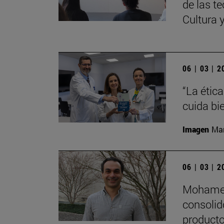
de las te
Cultura 
06 | 03 | 
“La étic
cuida bi
Imagen
Man
06 | 03 | 
Mohamed 
consolid
productos