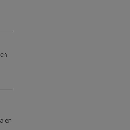
 en
ia en