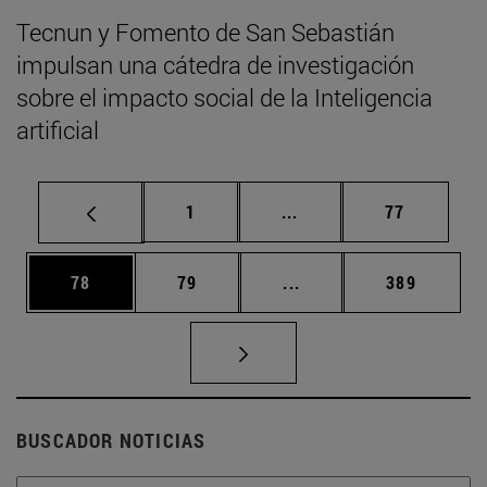
Tecnun y Fomento de San Sebastián
impulsan una cátedra de investigación
sobre el impacto social de la Inteligencia
artificial
Página
Páginas intermedias Us
Página
1
...
77
Página
Página
Páginas intermedias U
Página
78
79
...
389
BUSCADOR NOTICIAS