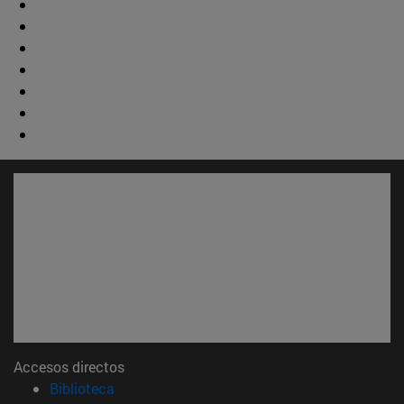
Accesos directos
(abre en nueva ventana)
Biblioteca