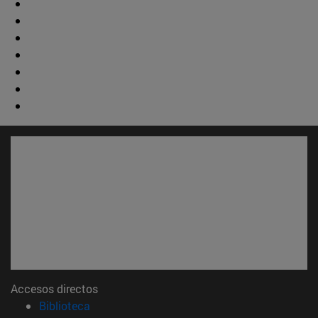
Accesos directos
(abre en nueva ventana)
Biblioteca