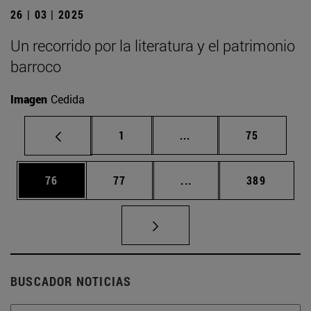
26 | 03 | 2025
Un recorrido por la literatura y el patrimonio
barroco
Imagen
Cedida
Página
Páginas intermedias Us
Página
1
...
75
Página
Página
Páginas intermedias U
Página
76
77
...
389
BUSCADOR NOTICIAS