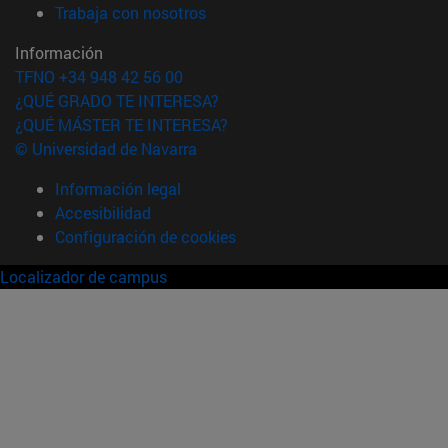
(abre en nueva ventana)
Trabaja con nosotros
Información
TFNO +34 948 42 56 00
¿QUÉ GRADO TE INTERESA?
¿QUÉ MÁSTER TE INTERESA?
© Universidad de Navarra
Información legal
Accesibilidad
Configuración de cookies
Localizador de campus