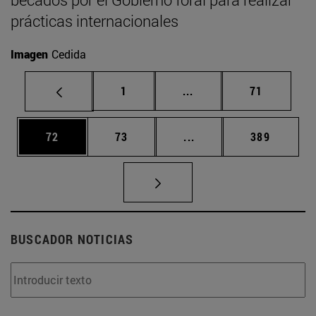
prácticas internacionales
Imagen
Cedida
Página
Páginas intermedias Us
Página
1
...
71
Página
Página
Páginas intermedias U
Página
72
73
...
389
BUSCADOR NOTICIAS