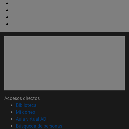
Accesos directos
(abre en nueva ventana)
Biblioteca
(abre en nueva ventana)
Mi correo
(abre en nueva ventana)
Aula virtual ADI
(abre en nueva ventana)
Búsqueda de personas