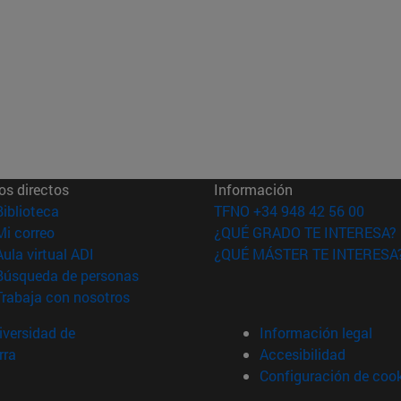
os directos
Información
(abre en nueva ventana)
Biblioteca
TFNO +34 948 42 56 00
(abre en nueva ventana)
Mi correo
¿QUÉ GRADO TE INTERESA?
(abre en nueva ventana)
Aula virtual ADI
¿QUÉ MÁSTER TE INTERESA
(abre en nueva ventana)
Búsqueda de personas
(abre en nueva ventana)
Trabaja con nosotros
versidad de
Información legal
rra
Accesibilidad
Configuración de coo