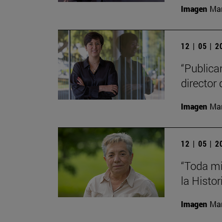
Imagen
Man
12 | 05 | 
“Publica
director 
Imagen
Man
12 | 05 | 
“Toda mi
la Histor
Imagen
Man