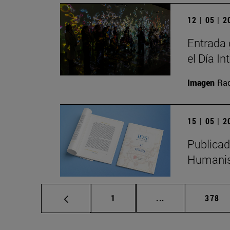
12 | 05 | 
Entrada 
el Día I
Imagen
Raq
15 | 05 | 
Publicad
Humanis
Página
Páginas intermed
Págin
1
...
378