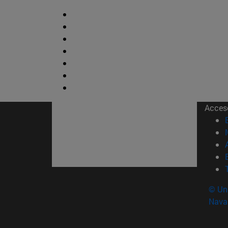
Acces
© Uni
Nava