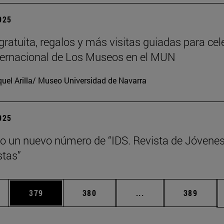
2025
gratuita, regalos y más visitas guiadas para cel
nternacional de Los Museos en el MUN
uel Arilla/ Museo Universidad de Navarra
2025
o un nuevo número de “IDS. Revista de Jóvene
tas”
ias Use TAB para desplazarse.
a
Página
Página
Páginas intermedias 
Página
379
380
...
389