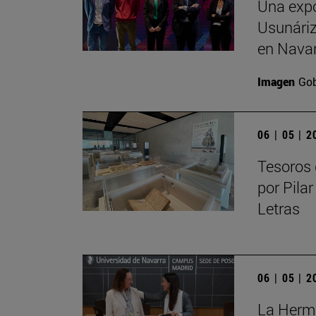
Una expo
Usunáriz 
en Nava
Imagen
Gob
06 | 05 | 
Tesoros 
por Pilar
Letras
06 | 05 | 
La Herma