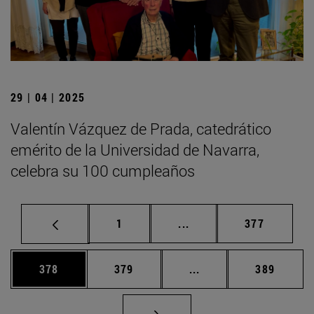
29 | 04 | 2025
Valentín Vázquez de Prada, catedrático
emérito de la Universidad de Navarra,
celebra su 100 cumpleaños
Página
Páginas intermedias Us
Página
1
...
377
Página
Página
Páginas intermedias 
Página
378
379
...
389