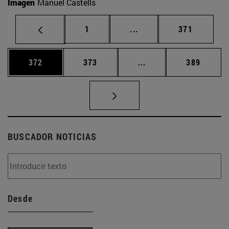
Imagen
Manuel Castells
Página
Páginas intermedias Us
Página
1
...
371
Página
Página
Páginas intermedias 
Página
372
373
...
389
BUSCADOR NOTICIAS
Desde