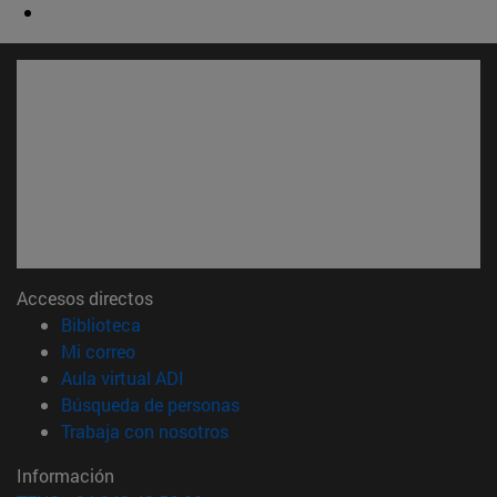
Accesos directos
(abre en nueva ventana)
Biblioteca
(abre en nueva ventana)
Mi correo
(abre en nueva ventana)
Aula virtual ADI
(abre en nueva ventana)
Búsqueda de personas
(abre en nueva ventana)
Trabaja con nosotros
Información