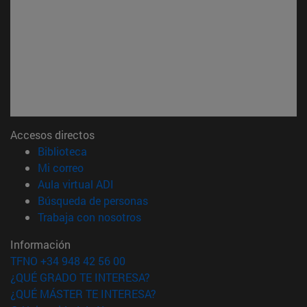
Accesos directos
(abre en nueva ventana)
Biblioteca
(abre en nueva ventana)
Mi correo
(abre en nueva ventana)
Aula virtual ADI
(abre en nueva ventana)
Búsqueda de personas
(abre en nueva ventana)
Trabaja con nosotros
Información
TFNO +34 948 42 56 00
¿QUÉ GRADO TE INTERESA?
¿QUÉ MÁSTER TE INTERESA?