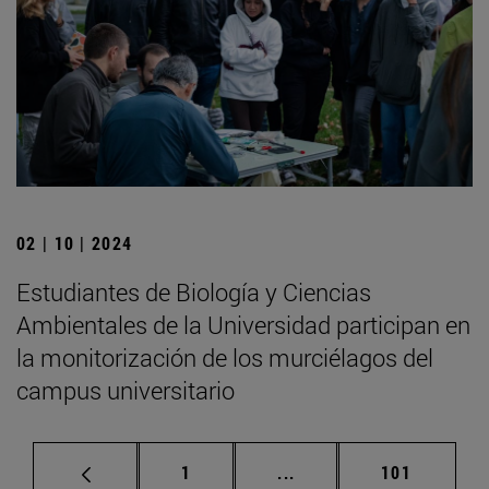
02 | 10 | 2024
Estudiantes de Biología y Ciencias
Ambientales de la Universidad participan en
la monitorización de los murciélagos del
campus universitario
Página
Páginas intermedias Us
Página
1
...
101