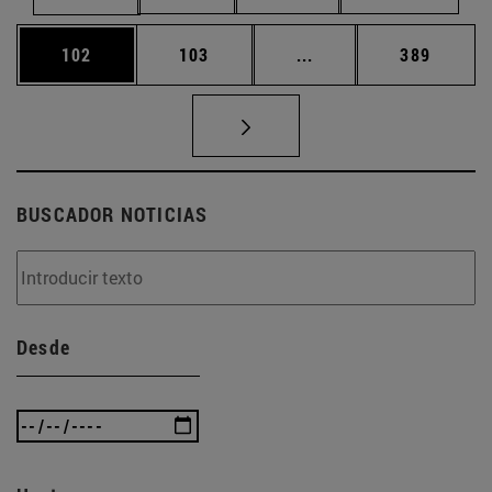
Página
Página
Páginas intermedias 
Página
102
103
...
389
BUSCADOR NOTICIAS
Desde