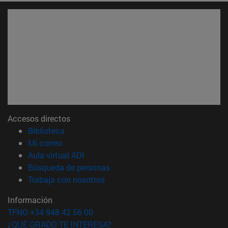
Accesos directos
(abre en nueva ventana)
Biblioteca
(abre en nueva ventana)
Mi correo
(abre en nueva ventana)
Aula virtual ADI
(abre en nueva ventana)
Búsqueda de personas
(abre en nueva ventana)
Trabaja con nosotros
Información
TFNO +34 948 42 56 00
¿QUÉ GRADO TE INTERESA?