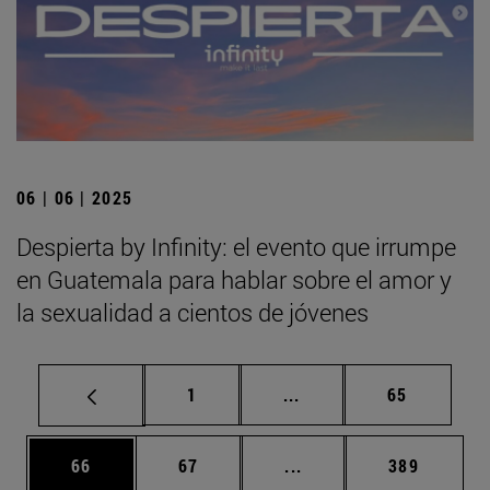
06 | 06 | 2025
Despierta by Infinity: el evento que irrumpe
en Guatemala para hablar sobre el amor y
la sexualidad a cientos de jóvenes
Página
Páginas intermedias Us
Página
1
...
65
Página
Página
Páginas intermedias U
Página
66
67
...
389