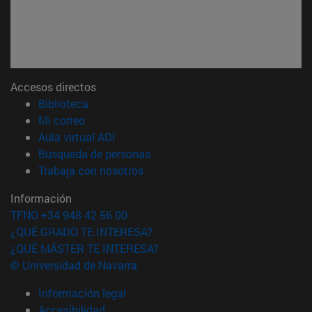
Accesos directos
(abre en nueva ventana)
Biblioteca
(abre en nueva ventana)
Mi correo
(abre en nueva ventana)
Aula virtual ADI
(abre en nueva ventana)
Búsqueda de personas
(abre en nueva ventana)
Trabaja con nosotros
Información
TFNO +34 948 42 56 00
¿QUÉ GRADO TE INTERESA?
¿QUÉ MÁSTER TE INTERESA?
© Universidad de Navarra
Información legal
Accesibilidad