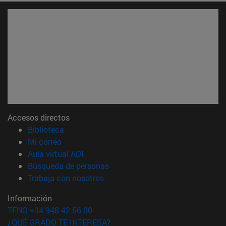
Accesos directos
(abre en nueva ventana)
Biblioteca
(abre en nueva ventana)
Mi correo
(abre en nueva ventana)
Aula virtual ADI
(abre en nueva ventana)
Búsqueda de personas
(abre en nueva ventana)
Trabaja con nosotros
Información
TFNO +34 948 42 56 00
¿QUÉ GRADO TE INTERESA?