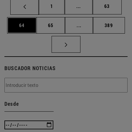
Página
Páginas intermedias Us
Página
1
...
63
Página
Página
Páginas intermedias U
Página
64
65
...
389
BUSCADOR NOTICIAS
Desde