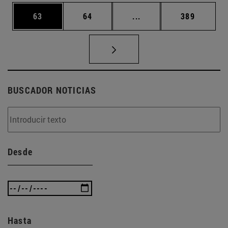
Página
Página
Páginas intermedias U
Página
63
64
...
389
BUSCADOR NOTICIAS
Desde
Hasta