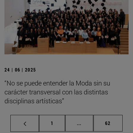
24 | 06 | 2025
“No se puede entender la Moda sin su
carácter transversal con las distintas
disciplinas artísticas”
Página
Páginas intermedias Us
Página
1
...
62