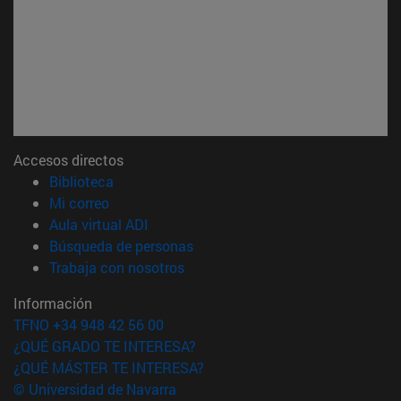
Accesos directos
(abre en nueva ventana)
Biblioteca
(abre en nueva ventana)
Mi correo
(abre en nueva ventana)
Aula virtual ADI
(abre en nueva ventana)
Búsqueda de personas
(abre en nueva ventana)
Trabaja con nosotros
Información
TFNO +34 948 42 56 00
¿QUÉ GRADO TE INTERESA?
¿QUÉ MÁSTER TE INTERESA?
© Universidad de Navarra