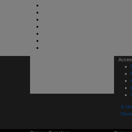
Acces
© Uni
Nava