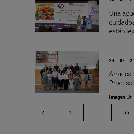
Una apue
cuidados
están le
24 | 09 | 
Arranca 
Procesal
Imagen
Uni
Página
Páginas interm
Pág
1
...
55