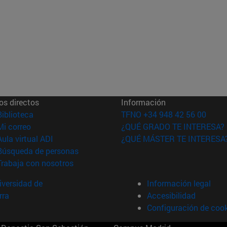
os directos
Información
(abre en nueva ventana)
Biblioteca
TFNO +34 948 42 56 00
(abre en nueva ventana)
Mi correo
¿QUÉ GRADO TE INTERESA?
(abre en nueva ventana)
Aula virtual ADI
¿QUÉ MÁSTER TE INTERESA
(abre en nueva ventana)
Búsqueda de personas
(abre en nueva ventana)
Trabaja con nosotros
versidad de
Información legal
rra
Accesibilidad
Configuración de coo