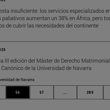
sta insuficiente: los servicios especializados e
 paliativos aumentan un 38% en África, pero to
jos de cubrir las necesidades del continente
2025
la III edición del Máster de Derecho Matrimonial
 Canónico de la Universidad de Navarra
versidad de Navarra
edias Use TAB para desplazarse.
ina
Página
Página
Páginas intermedias Us
Página
56
57
...
389