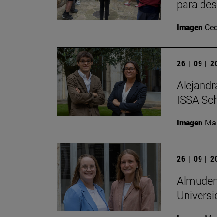
para des
Imagen
Ced
26 | 09 | 
Alejandr
ISSA Sc
Imagen
Man
26 | 09 | 
Almudena
Universi