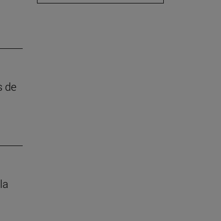
s de
la