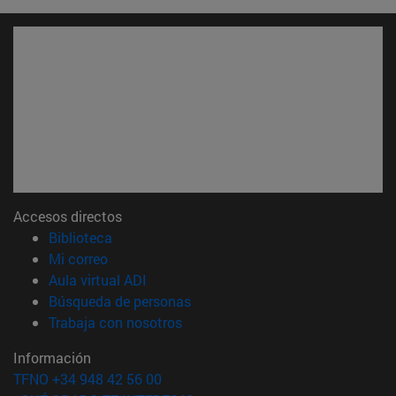
Accesos directos
(abre en nueva ventana)
Biblioteca
(abre en nueva ventana)
Mi correo
(abre en nueva ventana)
Aula virtual ADI
(abre en nueva ventana)
Búsqueda de personas
(abre en nueva ventana)
Trabaja con nosotros
Información
TFNO +34 948 42 56 00