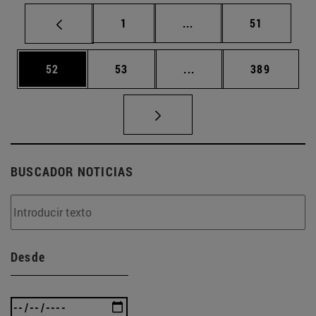
Página
Páginas intermedias Us
Página
1
...
51
Página
Página
Páginas intermedias U
Página
52
53
...
389
BUSCADOR NOTICIAS
Desde