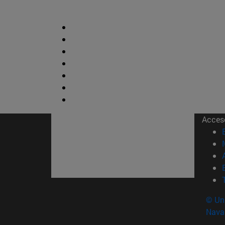
Acces
© Uni
Nava