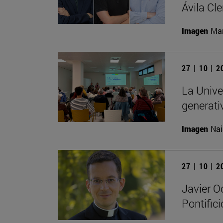
Ávila Cl
Imagen
Man
27 | 10 | 
La Univer
generati
Imagen
Nai
27 | 10 | 
Javier O
Pontific