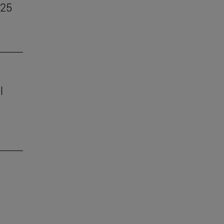
–25
l