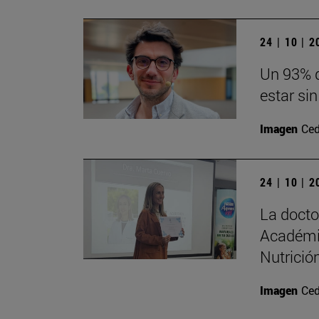
24 | 10 | 
Un 93% d
estar sin
Imagen
Ced
24 | 10 | 
La doct
Académi
Nutrición
Imagen
Ced