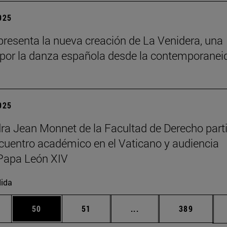
2025
resenta la nueva creación de La Venidera, una
por la danza española desde la contemporanei
2025
ra Jean Monnet de la Facultad de Derecho part
cuentro académico en el Vaticano y audiencia
Papa León XIV
ida
edias Use TAB para desplazarse.
ina
Página
Página
Páginas intermedias Us
Página
50
51
...
389