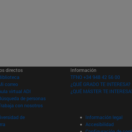
os directos
Información
(abre en nueva ventana)
Biblioteca
TFNO +34 948 42 56 00
(abre en nueva ventana)
Mi correo
¿QUÉ GRADO TE INTERESA?
(abre en nueva ventana)
Aula virtual ADI
¿QUÉ MÁSTER TE INTERESA
(abre en nueva ventana)
Búsqueda de personas
(abre en nueva ventana)
Trabaja con nosotros
versidad de
Información legal
rra
Accesibilidad
Configuración de coo