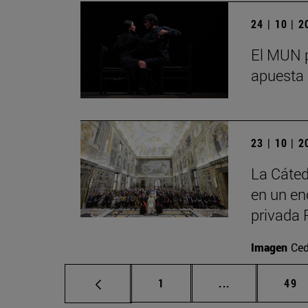
24 | 10 | 
El MUN p
apuesta 
23 | 10 | 
La Cáted
en un en
privada 
Imagen
Ced
Página
Páginas interm
Pág
1
...
49