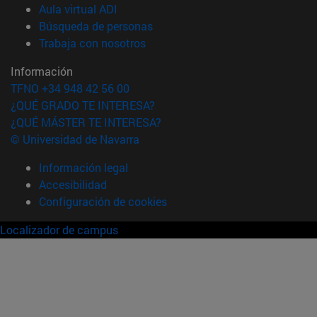
(abre en nueva ventana)
Aula virtual ADI
(abre en nueva ventana)
Búsqueda de personas
(abre en nueva ventana)
Trabaja con nosotros
Información
TFNO +34 948 42 56 00
¿QUÉ GRADO TE INTERESA?
¿QUÉ MÁSTER TE INTERESA?
© Universidad de Navarra
Información legal
Accesibilidad
Configuración de cookies
Localizador de campus