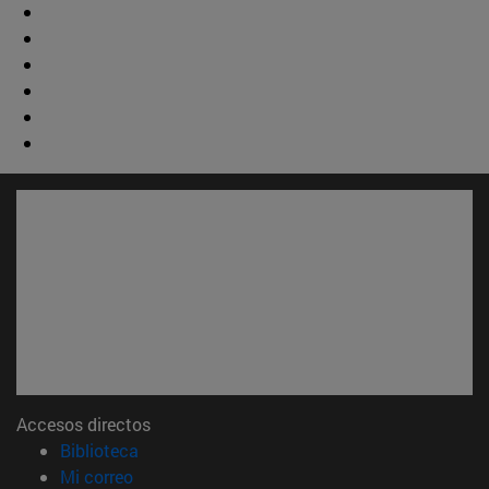
Accesos directos
(abre en nueva ventana)
Biblioteca
(abre en nueva ventana)
Mi correo