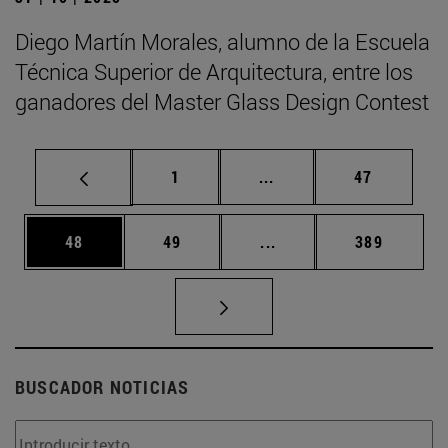
Diego Martín Morales, alumno de la Escuela
Técnica Superior de Arquitectura, entre los
ganadores del Master Glass Design Contest
Página
Páginas intermedias Us
Página
1
...
47
Página
Página
Páginas intermedias U
Página
48
49
...
389
BUSCADOR NOTICIAS