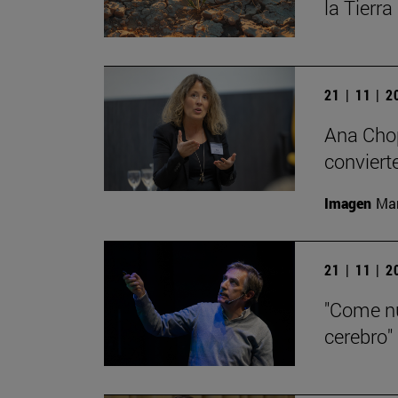
la Tierra
21 | 11 | 
Ana Chop
conviert
Imagen
Man
21 | 11 | 
"Come nu
cerebro"