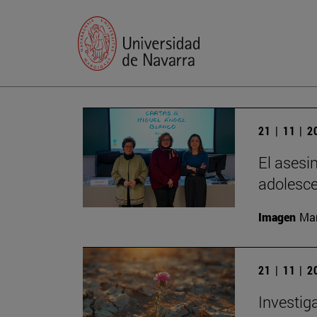
21 | 11 | 
El asesi
adolesc
Imagen
Man
21 | 11 | 
Investig