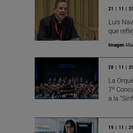
21 | 11 | 
Luis Nav
que refle
Imagen
Man
20 | 11 | 
La Orque
7º Conci
a la “Si
19 | 11 | 