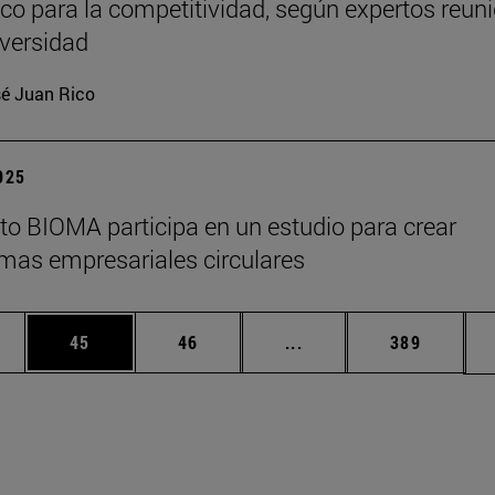
ico para la competitividad, según expertos reun
iversidad
é Juan Rico
2025
tuto BIOMA participa en un estudio para crear
mas empresariales circulares
edias Use TAB para desplazarse.
ina
Página
Página
Páginas intermedias Us
Página
45
46
...
389