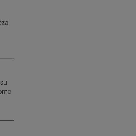
eza
 su
orno