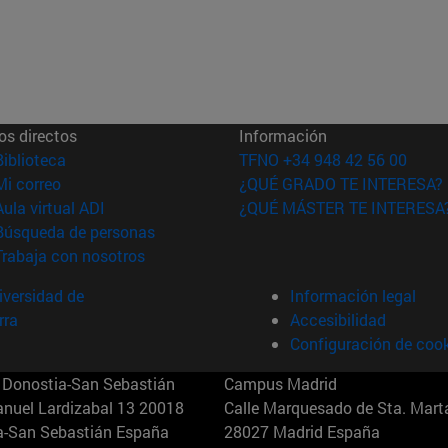
os directos
Información
(abre en nueva ventana)
Biblioteca
TFNO +34 948 42 56 00
(abre en nueva ventana)
Mi correo
¿QUÉ GRADO TE INTERESA?
(abre en nueva ventana)
Aula virtual ADI
¿QUÉ MÁSTER TE INTERESA
(abre en nueva ventana)
Búsqueda de personas
(abre en nueva ventana)
Trabaja con nosotros
versidad de
Información legal
rra
Accesibilidad
Configuración de coo
Donostia-San Sebastián
Campus Madrid
anuel Lardizabal 13 20018
Calle Marquesado de Sta. Marta
a-San Sebastián España
28027 Madrid España