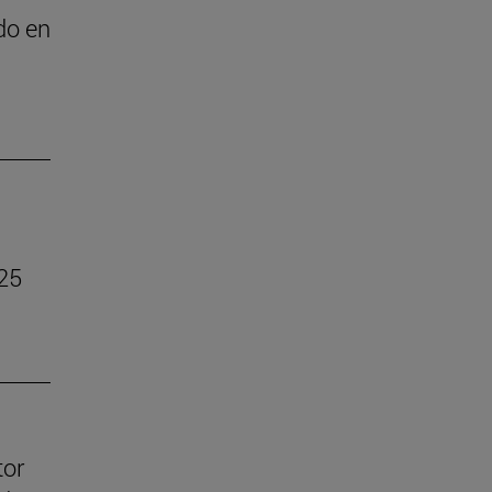
do en
025
tor