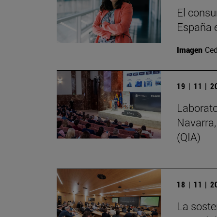
El consu
España e
Imagen
Ced
19 | 11 | 
Laborato
Navarra,
(QIA)
18 | 11 | 
La soste