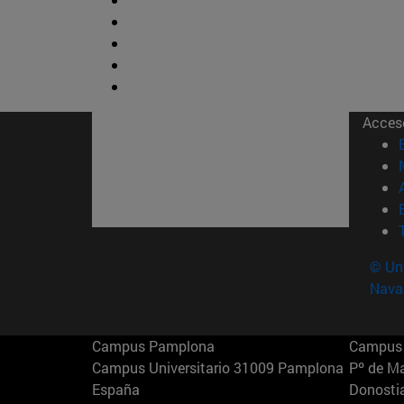
Acces
© Uni
Nava
Campus Pamplona
Campus 
Campus Universitario 31009 Pamplona
Pº de M
España
Donosti