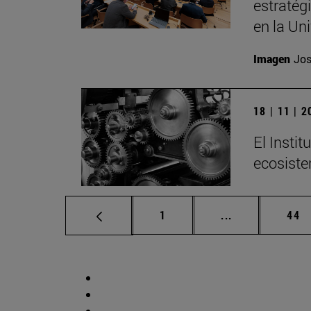
estratég
en la Un
Imagen
Jos
18 | 11 | 
El Insti
ecosiste
Página
Páginas interm
Pág
1
...
44