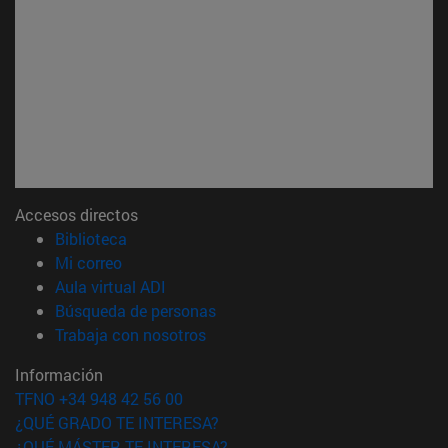
Accesos directos
(abre en nueva ventana)
Biblioteca
(abre en nueva ventana)
Mi correo
(abre en nueva ventana)
Aula virtual ADI
(abre en nueva ventana)
Búsqueda de personas
(abre en nueva ventana)
Trabaja con nosotros
Información
TFNO +34 948 42 56 00
¿QUÉ GRADO TE INTERESA?
¿QUÉ MÁSTER TE INTERESA?