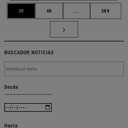
Página
Página
Páginas intermedias U
Página
39
40
...
389
BUSCADOR NOTICIAS
Desde
Hasta