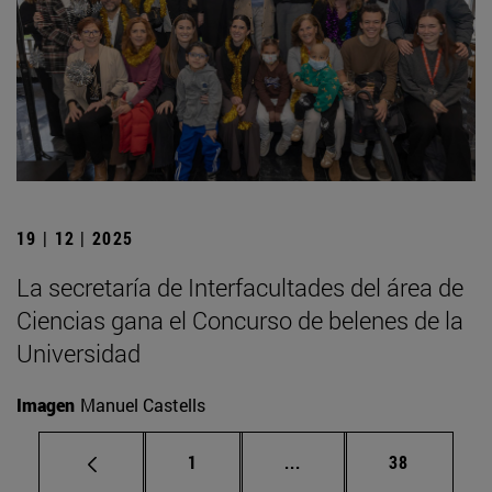
19 | 12 | 2025
La secretaría de Interfacultades del área de
Ciencias gana el Concurso de belenes de la
Universidad
Imagen
Manuel Castells
Página
Páginas intermedias Us
Página
1
...
38