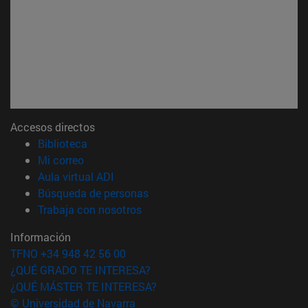
Accesos directos
(abre en nueva ventana)
Biblioteca
(abre en nueva ventana)
Mi correo
(abre en nueva ventana)
Aula virtual ADI
(abre en nueva ventana)
Búsqueda de personas
(abre en nueva ventana)
Trabaja con nosotros
Información
TFNO +34 948 42 56 00
¿QUÉ GRADO TE INTERESA?
¿QUÉ MÁSTER TE INTERESA?
© Universidad de Navarra