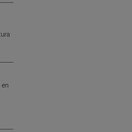
tura
 en