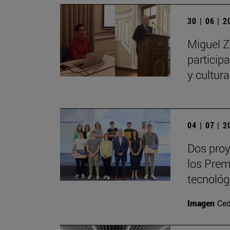
30 | 06 | 
Miguel Z
particip
y cultur
04 | 07 | 
Dos proy
los Prem
tecnológ
Imagen
Ced