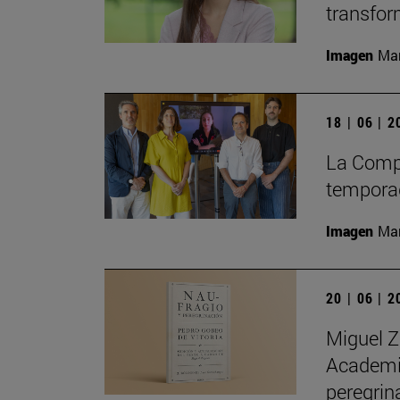
transfor
Imagen
Man
18 | 06 | 
La Compa
temporad
Imagen
Man
20 | 06 | 
Miguel Z
Academia
peregrin