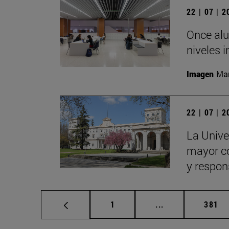
22 | 07 | 
Once alu
niveles i
Imagen
Man
22 | 07 | 
La Univer
mayor con
y respon
Página
Páginas intermed
Págin
1
...
381