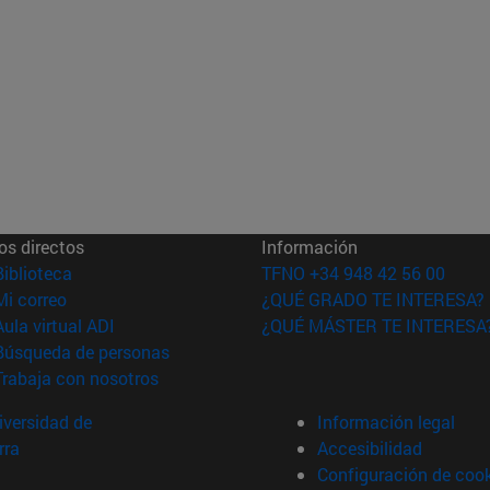
os directos
Información
(abre en nueva ventana)
Biblioteca
TFNO +34 948 42 56 00
(abre en nueva ventana)
Mi correo
¿QUÉ GRADO TE INTERESA?
(abre en nueva ventana)
Aula virtual ADI
¿QUÉ MÁSTER TE INTERESA
(abre en nueva ventana)
Búsqueda de personas
(abre en nueva ventana)
Trabaja con nosotros
versidad de
Información legal
rra
Accesibilidad
Configuración de coo