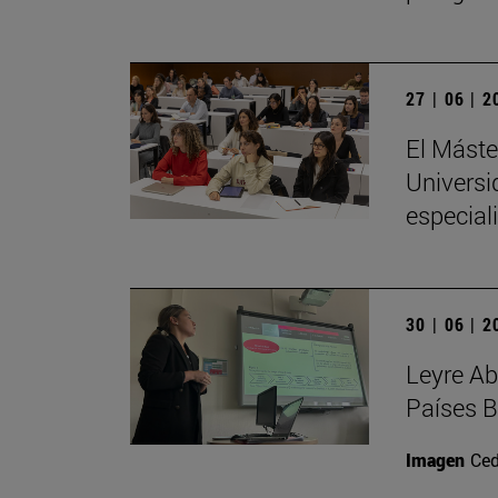
27 | 06 | 
El Máste
Universi
especial
30 | 06 | 
Leyre Ab
Países B
Imagen
Ced