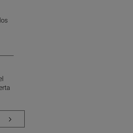
los
el
erta
Use TAB para desplazarse.