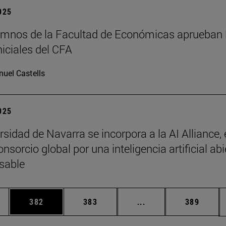
2025
mnos de la Facultad de Económicas aprueban 
niciales del CFA
uel Castells
2025
sidad de Navarra se incorpora a la AI Alliance, 
sorcio global por una inteligencia artificial abi
sable
ias Use TAB para desplazarse.
a
Página
Página
Páginas intermedias 
Página
382
383
...
389