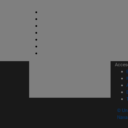
Acces
© Uni
Nava