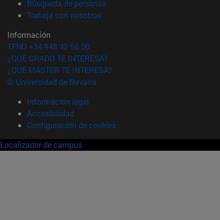
(abre en nueva ventana)
Búsqueda de personas
(abre en nueva ventana)
Trabaja con nosotros
Información
TFNO +34 948 42 56 00
¿QUÉ GRADO TE INTERESA?
¿QUÉ MÁSTER TE INTERESA?
© Universidad de Navarra
Información legal
Accesibilidad
Configuración de cookies
Localizador de campus