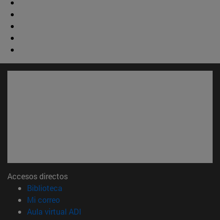
Accesos directos
(abre en nueva ventana)
Biblioteca
(abre en nueva ventana)
Mi correo
(abre en nueva ventana)
Aula virtual ADI