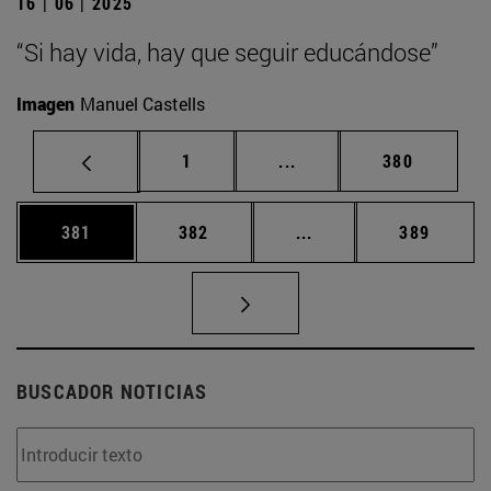
16 | 06 | 2025
“Si hay vida, hay que seguir educándose”
Imagen
Manuel Castells
Página
Páginas intermedias Us
Página
1
...
380
Página
Página
Páginas intermedias 
Página
381
382
...
389
BUSCADOR NOTICIAS