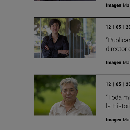
Imagen
Man
12 | 05 | 
“Publica
director 
Imagen
Man
12 | 05 | 
“Toda mi
la Histor
Imagen
Man