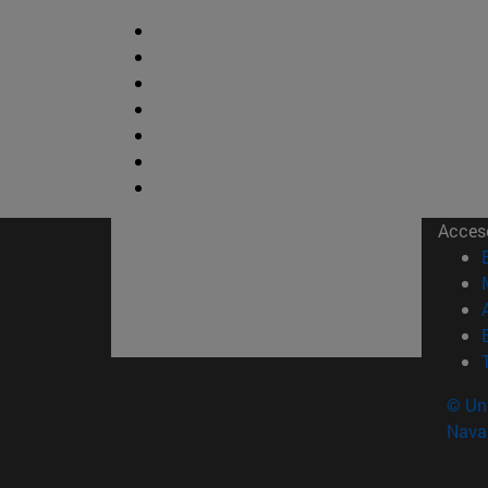
Acces
© Uni
Nava