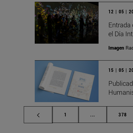
12 | 05 | 
Entrada 
el Día I
Imagen
Raq
15 | 05 | 
Publicad
Humanis
Página
Páginas intermed
Págin
1
...
378