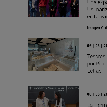
Una expo
Usunáriz 
en Nava
Imagen
Gob
06 | 05 | 
Tesoros 
por Pilar
Letras
06 | 05 | 
La Herma