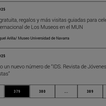
2025
gratuita, regalos y más visitas guiadas para cel
nternacional de Los Museos en el MUN
uel Arilla/ Museo Universidad de Navarra
2025
o un nuevo número de “IDS. Revista de Jóvene
tas”
ias Use TAB para desplazarse.
a
Página
Página
Páginas intermedias 
Página
379
380
...
389