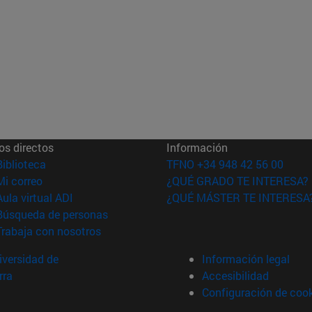
os directos
Información
(abre en nueva ventana)
Biblioteca
TFNO +34 948 42 56 00
(abre en nueva ventana)
Mi correo
¿QUÉ GRADO TE INTERESA?
(abre en nueva ventana)
Aula virtual ADI
¿QUÉ MÁSTER TE INTERESA
(abre en nueva ventana)
Búsqueda de personas
(abre en nueva ventana)
Trabaja con nosotros
versidad de
Información legal
rra
Accesibilidad
Configuración de coo