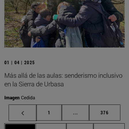
01 | 04 | 2025
Más allá de las aulas: senderismo inclusivo
en la Sierra de Urbasa
Imagen
Cedida
Página
Páginas intermedias Us
Página
1
...
376