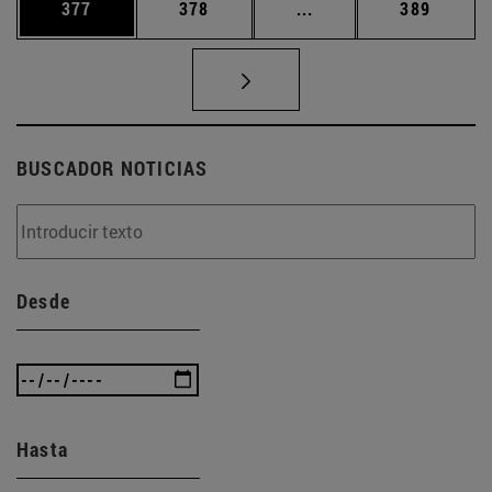
Página
Página
Páginas intermedias 
Página
377
378
...
389
BUSCADOR NOTICIAS
Desde
Hasta