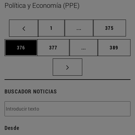
Política y Economía (PPE)
Página
Páginas intermedias Us
Página
1
...
375
Página
Página
Páginas intermedias 
Página
376
377
...
389
BUSCADOR NOTICIAS
Desde