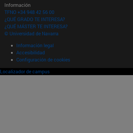
Información
TFNO +34 948 42 56 00
¿QUÉ GRADO TE INTERESA?
¿QUÉ MÁSTER TE INTERESA?
© Universidad de Navarra
Información legal
Accesibilidad
Configuración de cookies
Localizador de campus