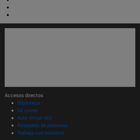
Accesos directos
(abre en nueva ventana)
Biblioteca
(abre en nueva ventana)
Mi correo
(abre en nueva ventana)
Aula virtual ADI
(abre en nueva ventana)
Búsqueda de personas
(abre en nueva ventana)
Trabaja con nosotros