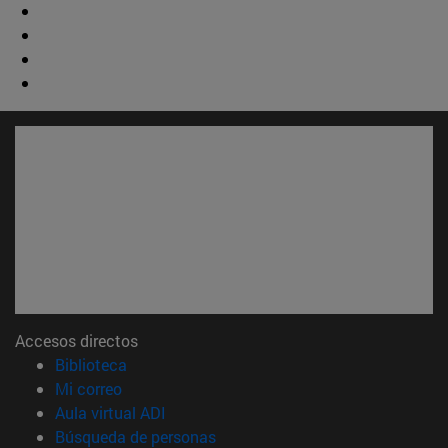
Accesos directos
(abre en nueva ventana)
Biblioteca
(abre en nueva ventana)
Mi correo
(abre en nueva ventana)
Aula virtual ADI
(abre en nueva ventana)
Búsqueda de personas