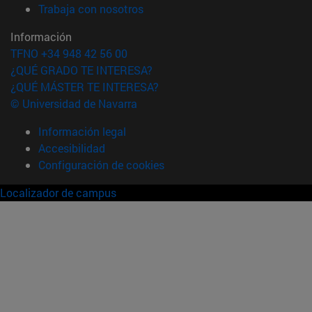
(abre en nueva ventana)
Trabaja con nosotros
Información
TFNO +34 948 42 56 00
¿QUÉ GRADO TE INTERESA?
¿QUÉ MÁSTER TE INTERESA?
© Universidad de Navarra
Información legal
Accesibilidad
Configuración de cookies
Localizador de campus