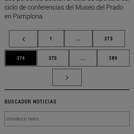
ciclo de conferencias del Museo del Prado
en Pamplona
Página
Páginas intermedias Us
Página
1
...
373
Página
Página
Páginas intermedias 
Página
374
375
...
389
BUSCADOR NOTICIAS