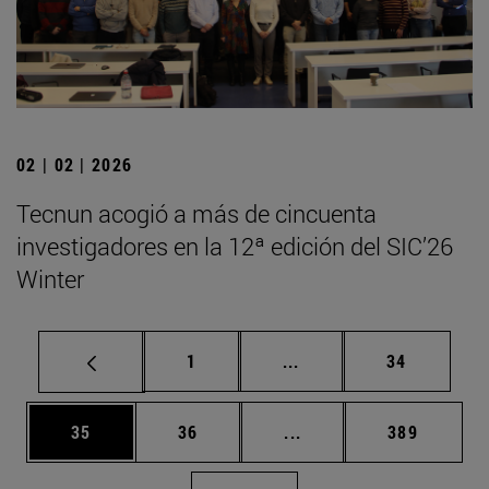
02 | 02 | 2026
Tecnun acogió a más de cincuenta
investigadores en la 12ª edición del SIC’26
Winter
Página
Páginas intermedias Us
Página
1
...
34
Página
Página
Páginas intermedias U
Página
35
36
...
389