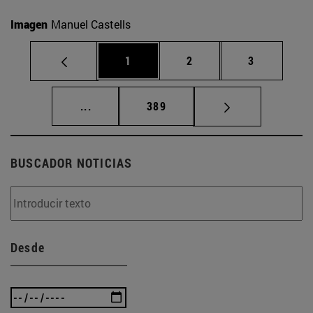
Imagen
Manuel Castells
Página
Página
Página
1
2
3
Páginas intermedias Use TAB para desplaz
Página
...
389
BUSCADOR NOTICIAS
Desde