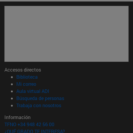
Accesos directos
(abre en nueva ventana)
Biblioteca
(abre en nueva ventana)
Mi correo
(abre en nueva ventana)
Aula virtual ADI
(abre en nueva ventana)
Búsqueda de personas
(abre en nueva ventana)
Trabaja con nosotros
Información
TFNO +34 948 42 56 00
¿QUÉ GRADO TE INTERESA?