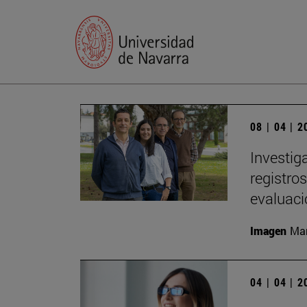
08 | 04 | 
Investig
registro
evaluac
Imagen
Man
04 | 04 | 