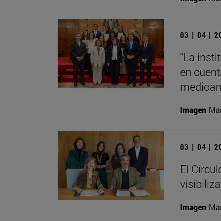
03 | 04 | 
"La insti
en cuenta
medioamb
Imagen
Man
03 | 04 | 
El Círcu
visibiliz
Imagen
Man