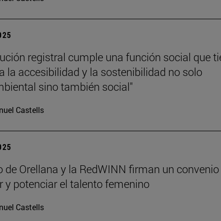
2025
tución registral cumple una función social que t
 la accesibilidad y la sostenibilidad no solo
iental sino también social"
uel Castells
2025
lo de Orellana y la RedWINN firman un convenio
ar y potenciar el talento femenino
uel Castells