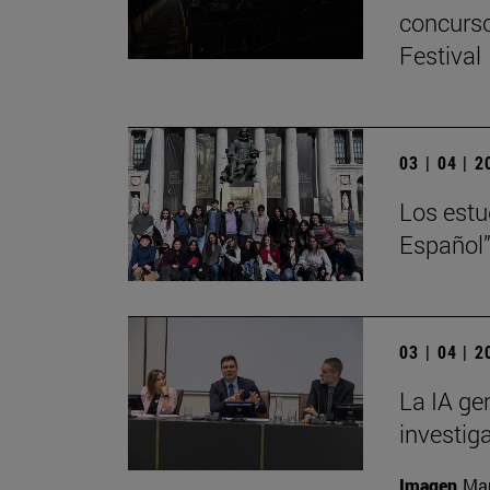
concurso
Festival
03 | 04 | 
Los estu
Español”
03 | 04 | 
La IA ge
investig
Imagen
Man