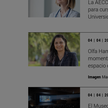
La AECC 
para cur
Universi
04 | 04 | 
Olfa Ham
momento
espacio 
Imagen
Man
04 | 04 | 
El Museo