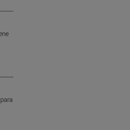
iene
 para