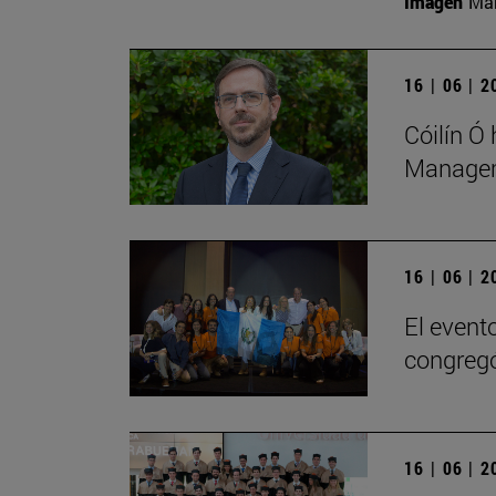
Imagen
Man
16 | 06 | 
Cóilín Ó
Managem
16 | 06 | 
El evento
congregó
16 | 06 | 