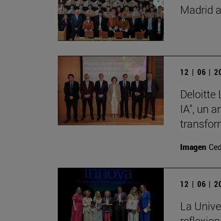
Madrid a
12 | 06 | 
Deloitte
IA", un 
transfor
Imagen
Ced
12 | 06 | 
La Unive
reflexio