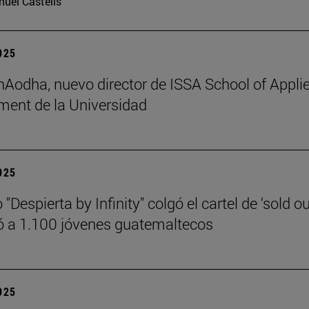
uel Castells
2025
 hAodha, nuevo director de ISSA School of Appli
ent de la Universidad
2025
 "Despierta by Infinity" colgó el cartel de ‘sold ou
 a 1.100 jóvenes guatemaltecos
2025