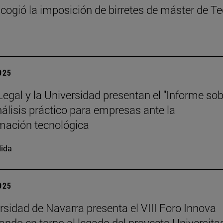
cogió la imposición de birretes de máster de T
2025
 Legal y la Universidad presentan el "Informe so
análisis práctico para empresas ante la
mación tecnológica
ida
2025
rsidad de Navarra presenta el VIII Foro Innova
nando en torno al legado del proyecto Universita