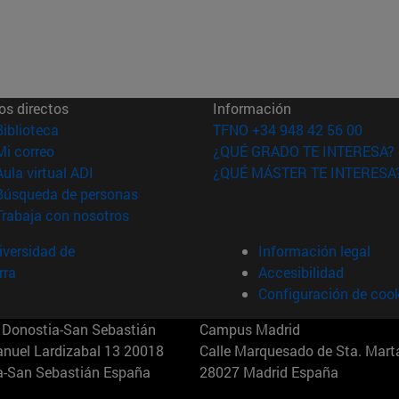
os directos
Información
(abre en nueva ventana)
Biblioteca
TFNO +34 948 42 56 00
(abre en nueva ventana)
Mi correo
¿QUÉ GRADO TE INTERESA?
(abre en nueva ventana)
Aula virtual ADI
¿QUÉ MÁSTER TE INTERESA
(abre en nueva ventana)
Búsqueda de personas
(abre en nueva ventana)
Trabaja con nosotros
versidad de
Información legal
rra
Accesibilidad
Configuración de coo
Donostia-San Sebastián
Campus Madrid
anuel Lardizabal 13 20018
Calle Marquesado de Sta. Marta
a-San Sebastián España
28027 Madrid España