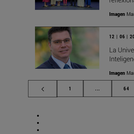
Imagen
Man
12 | 06 | 
La Unive
Inteligen
Imagen
Man
Página
Páginas interm
Pág
1
...
64