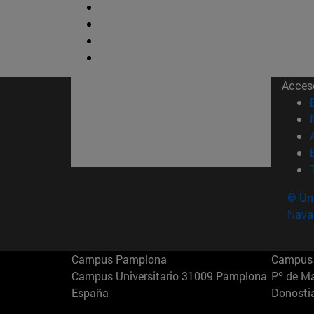
Acces
© Uni
Nava
Campus Pamplona
Campus 
Campus Universitario 31009 Pamplona
Pº de M
España
Donosti