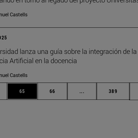
uel Castells
2025
rsidad lanza una guía sobre la integración de la
cia Artificial en la docencia
uel Castells
edias Use TAB para desplazarse.
ina
Página
Página
Páginas intermedias Us
Página
65
66
...
389