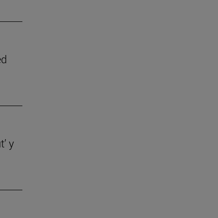
ed
t’ y