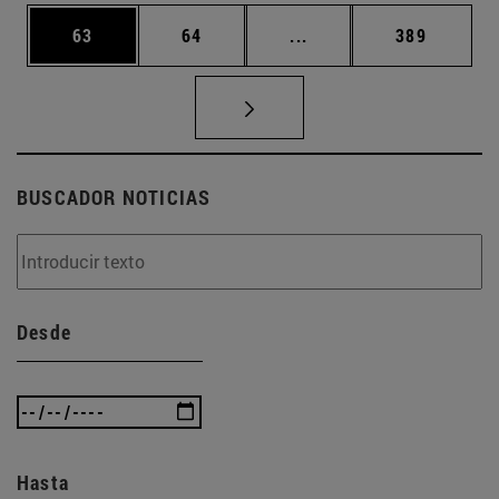
Página
Página
Páginas intermedias U
Página
63
64
...
389
BUSCADOR NOTICIAS
Desde
Hasta