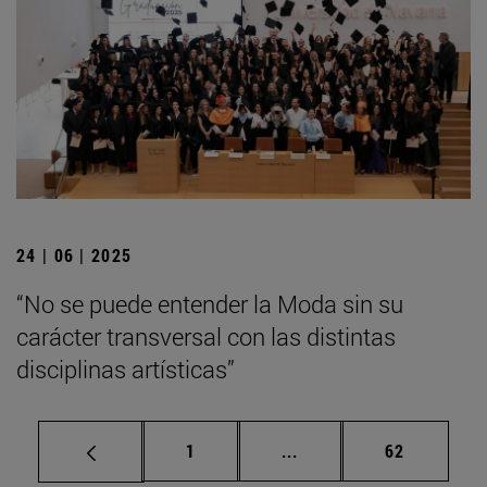
24 | 06 | 2025
“No se puede entender la Moda sin su
carácter transversal con las distintas
disciplinas artísticas”
Página
Páginas intermedias Us
Página
1
...
62