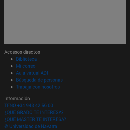
Accesos directos
(abre en nueva ventana)
Biblioteca
(abre en nueva ventana)
Mi correo
(abre en nueva ventana)
Aula virtual ADI
(abre en nueva ventana)
Búsqueda de personas
(abre en nueva ventana)
Trabaja con nosotros
Información
TFNO +34 948 42 56 00
¿QUÉ GRADO TE INTERESA?
¿QUÉ MÁSTER TE INTERESA?
© Universidad de Navarra